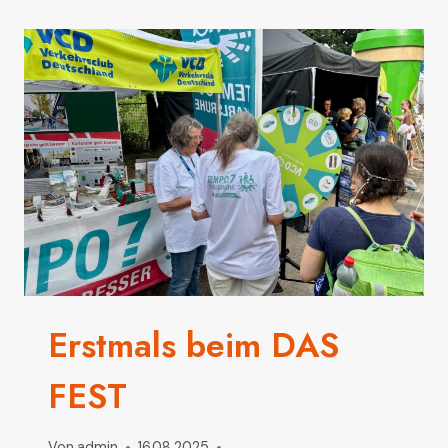
2026
Erstmals beim DAS
FEST
Von
admin
16.08.2025