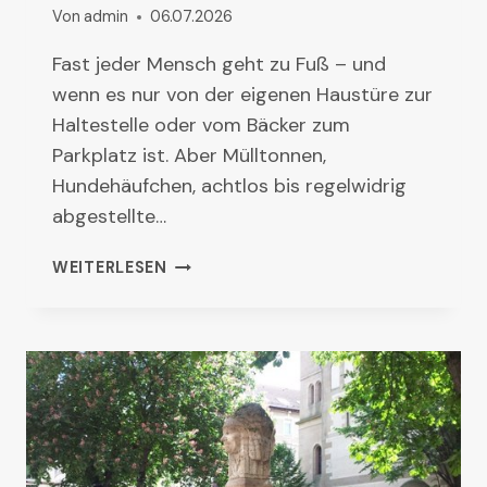
Von
admin
06.07.2026
Fast jeder Mensch geht zu Fuß – und
wenn es nur von der eigenen Haustüre zur
Haltestelle oder vom Bäcker zum
Parkplatz ist. Aber Mülltonnen,
Hundehäufchen, achtlos bis regelwidrig
abgestellte…
STADTTEILSPAZIERGANG
WEITERLESEN
IN
DER
WESTSTADT:
WO
GEHT
MAN
BESSER?