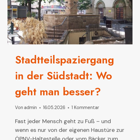
Stadtteilspaziergang
in der Südstadt: Wo
geht man besser?
Von
admin
16.05.2026
1 Kommentar
Fast jeder Mensch geht zu Fuß – und
wenn es nur von der eigenen Haustüre zur
ÖPNV-Haltestelle oder vom Bäcker zum