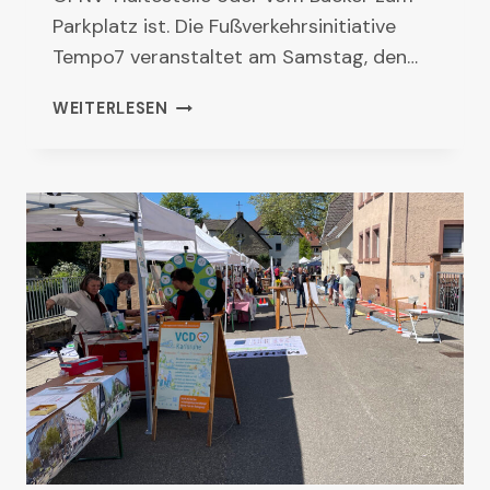
Parkplatz ist. Die Fußverkehrsinitiative
Tempo7 veranstaltet am Samstag, den…
STADTTEILSPAZIERGANG
WEITERLESEN
IN
DER
SÜDSTADT:
WO
GEHT
MAN
BESSER?